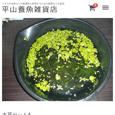
メダカや金魚などの観賞魚と飼育するための雑貨などを販売
Menu
0
水草セットA